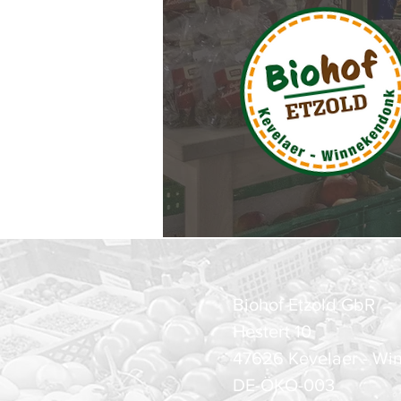
Biohof Etzold GbR
Hestert 10
47626 Kevelaer - W
DE-ÖKO-003