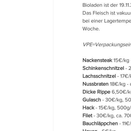
Bioladen ist der 19.1
Das Fleisch ist vaku
bei einer Lagertempe
Woche.
VPE=Verpackungsein
Nackensteak
 15€/kg 
Schinkenschnitzel
 - 
Lachsschnitzel
 - 17€
Nussbraten
 18€/kg - 
Dicke Rippe
 6,50€/k
Gulasch
 - 30€/kg, 5
Hack
 - 15€/kg, 500g
Filet
 - 30€/kg, ca. 7
Bauchläppchen
 - 11