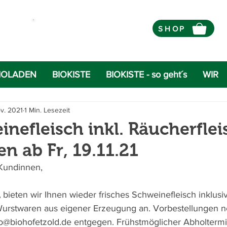
Öffnungszeiten Bioladen
SHOP
IOLADEN
BIOKISTE
BIOKISTE - so geht´s
WIR
ov. 2021
1 Min. Lesezeit
nefleisch inkl. Räucherflei
n ab Fr, 19.11.21
 Kundinnen,
,
 bieten wir Ihnen wieder frisches Schweinefleisch inklusi
Wurstwaren aus eigener Erzeugung an. Vorbestellungen 
fo@biohofetzold.de entgegen. Frühstmöglicher Abholterm