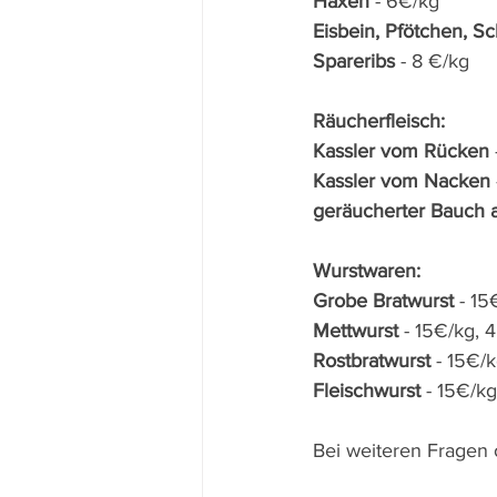
Haxen
 - 6€/kg
Eisbein, Pfötchen, S
Spareribs
 - 8 €/kg
Räucherfleisch:
Kassler vom Rücken
Kassler vom Nacken
geräucherter Bauch 
Wurstwaren:
Grobe Bratwurst 
- 15
Mettwurst 
- 15€/kg, 
Rostbratwurst
 - 15€/
Fleischwurst
 - 15€/k
Bei weiteren Fragen 