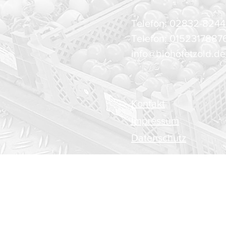
Telefon: 02832-8244 
Telefon: 0152317887
info@biohofetzold.de
Kontakt
Impressum
Datenschutz