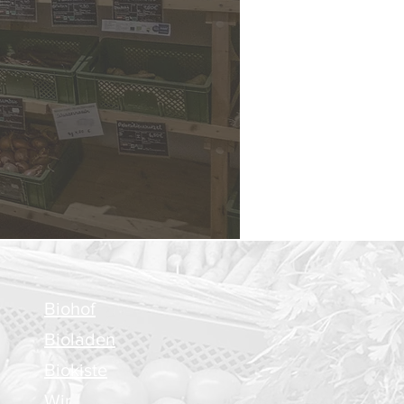
Biohof
Bioladen
Biokiste
Wir