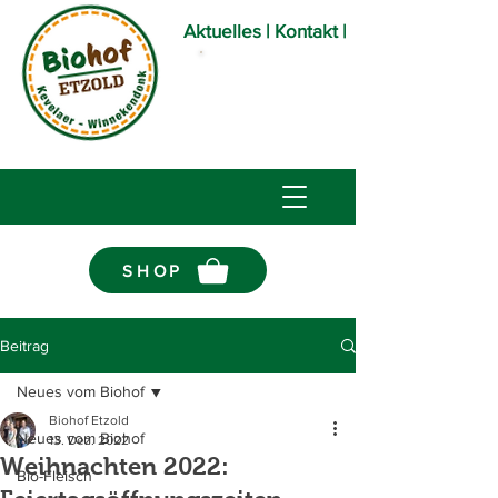
Aktuelles
|
Kontakt |
Öffnungszeiten
Bioladen
SHOP
Beitrag
Neues vom Biohof
Biohof Etzold
Neues vom Biohof
13. Dez. 2022
Weihnachten 2022:
Bio-Fleisch