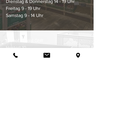
Dienstag & Donnerstag 14 - 19 Uhr
Freitag 9 - 19 Uhr
Samstag 9 - 14 Uhr
Biohof Etzold GbR
Hestert 10
47626 Kevelaer - Winnekendonk
DE-ÖKO-003
Telefon:
02832-8244
(Lieferservice)
Telefon:
015231788766
info@biohofetzold.de
Kontakt
Biohof
Impressum
Bioladen