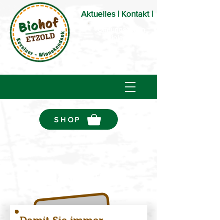
Aktuelles
|
Kontakt |
Öffnungszeiten
Bioladen
SHOP
Fleischverteiler