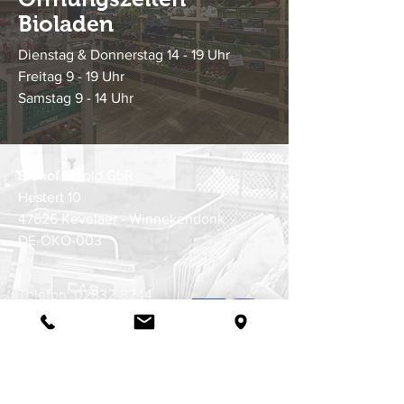
Bioladen
Dienstag & Donnerstag 14 - 19 Uhr
Freitag 9 - 19 Uhr
Samstag 9 - 14 Uhr
Biohof Etzold GbR
Hestert 10
47626 Kevelaer - Winnekendonk
DE-ÖKO-003
Telefon:
02832-8244
(Lieferservice)
Telefon:
015231788766
info@biohofetzold.de