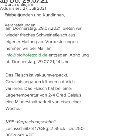
ab Do, 29.07.21
Durch`s Biojahr
Aktualisiert:
27. Juli 2021
Feiertage
Liebe Kunden und Kundinnen, 
Veranstaltungen
am Donnerstag, 29.07.2021, bieten wir 
wieder frisches Schweinefleisch aus 
eigener Haltung an. Vorbestellungen 
nehmen wir per Mail an 
info@biohofetzold.de
 entgegen. Abholung 
ab Donnerstag, 29.07.21, 14 Uhr.
Das Fleisch ist vakuumverpackt. 
Gewichtsangaben können natürlich 
variieren. Das Fleisch hat bei einer 
Lagertemperatur von 2-4 Grad Celsius 
eine Mindesthaltbarkeit von etwa einer 
Woche.
VPE=Verpackungseinheit
Lachsschnitzel 17€/kg, 2 Stück= ca. 250-
300g pro VPE