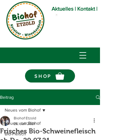
Aktuelles
|
Kontakt |
Öffnungszeiten
Bioladen
SHOP
Beitrag
Neues vom Biohof
Biohof Etzold
Neues vom Biohof
26. Juli 2021
Frisches Bio-Schweinefleisch
Bio-Fleisch