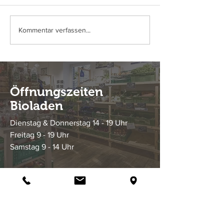
Bio-Lachsschinken vom
Frische Bio-Wu
Kommentar verfassen...
Rotbunten Husumer
Schweinen aus 
Schwein
Haltung ab Fr,
22.03.2024
Öffnungszeiten
Bioladen
Dienstag & Donnerstag 14 - 19 Uhr
Freitag 9 - 19 Uhr
Samstag 9 - 14 Uhr
Biohof Etzold GbR
Hestert 10
47626 Kevelaer - Winnekendonk