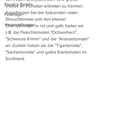
Durch`s Biojahr
Vielfalt an Tomaten anbieten zu können: 
Angefangen bei der bekannten roten 
Feiertage
Strauchtomate und den kleinen 
Veranstaltungen
Cherrytomaten in rot und gelb bieten wir 
z.B. die Fleischtomaten "Ochsenherz", 
"Schwarze Krimm" und die "Ananastomate" 
an. Zudem haben wir die "Tigertomate", 
"Sachertomate" und gelbe Eiertomaten im 
Sortiment. 