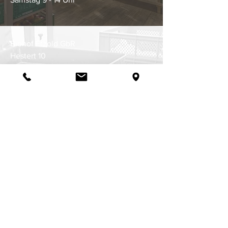
Biohof Etzold GbR
Hestert 10
47626 Kevelaer - Winnekendonk
DE-ÖKO-003
Telefon:
02832-8244
(Lieferservice)
Telefon:
015231788766
info@biohofetzold.de
Kontakt
Biohof
Impressum
Bioladen
Datenschutz
Biokiste
Wir