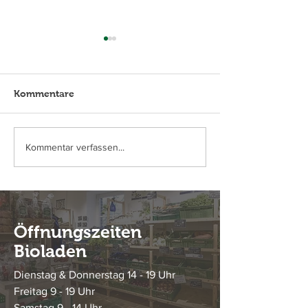
Kommentare
Ich nehm´gern noch
Hofeigene Sch
Kommentar verfassen...
ein Eierlikörchen...
im Angebot
Öffnungszeiten
Bioladen
Dienstag & Donnerstag 14 - 19 Uhr
Freitag 9 - 19 Uhr
Samstag 9 - 14 Uhr